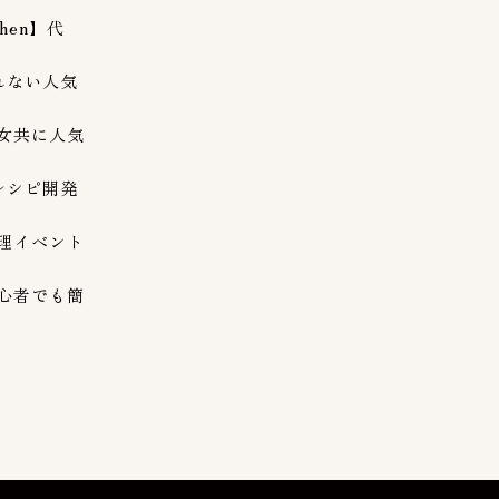
hen】代
れない人気
女共に人気
レシピ開発
理イベント
心者でも簡