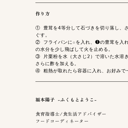
作り方
① 豊茸を4等分して石づきを切り落し、
ぐす。
② フライパンに☆を入れ、❶の豊茸を入
の水分を少し飛ばして火を止める。
③ 片栗粉を水（大さじ2）で溶いた水溶
さらに酢を加える。
④ 粗熱が取れたら容器に入れ、お好みで
福本陽子 -ふくもとようこ-
食育指導士/食生活アドバイザー
フードコーディネーター