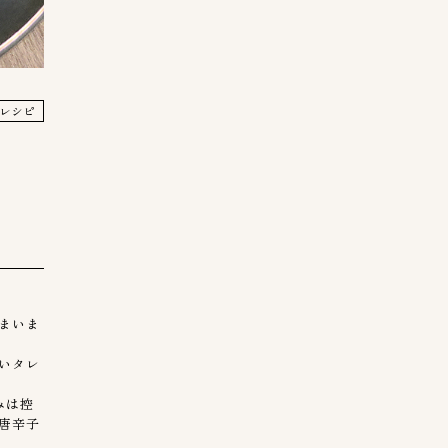
レシピ
まいま
いタレ
みは控
唐辛子