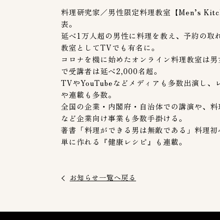
料理研究家／男性限定料理教室【Men’s Kitc
表。
延べ1万人超の男性に料理を教え、予約の取
教室としてTVでも有名に。
コロナを機に始めたオンライン料理教室は男
で受講者は延べ2,000名超。
TVやYouTubeなどメディアも多数出演し、
や連載も多数。
全国の企業・内閣府・自治体での講演や、料
など企業向け事業も多数手掛ける。
著書「料理ができる男は無敵である」料理初
単に作れる『健康レシピ』も連載。
お知らせ一覧へ戻る