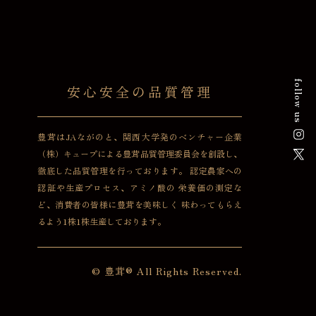
follow us
安心安全の品質管理
豊茸はJAながのと、関西大学発のベンチャー企業
（株）キュープによる豊茸品質管理委員会を創設し、
徹底した品質管理を行っております。
認定農家への
認証や生産プロセス、アミノ酸の
栄養価の測定な
ど、消費者の皆様に豊茸を美味しく
味わってもらえ
るよう1株1株生産しております。
© 豊茸® All Rights Reserved.