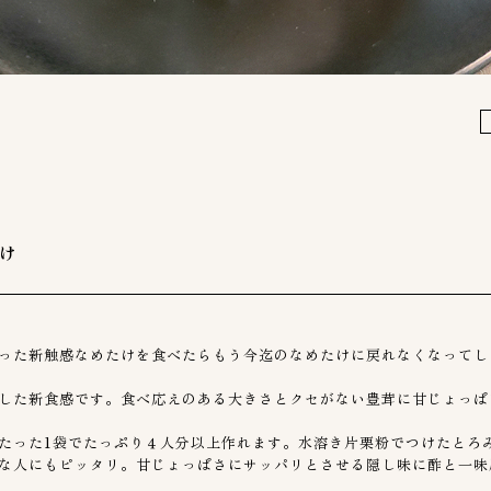
たけ
った新触感なめたけを食べたらもう今迄のなめたけに戻れなくなってし
した新食感です。食べ応えのある大きさとクセがない豊茸に甘じょっぱ
、たった1袋でたっぷり４人分以上作れます。水溶き片栗粉でつけたとろ
な人にもピッタリ。甘じょっぱさにサッパリとさせる隠し味に酢と一味