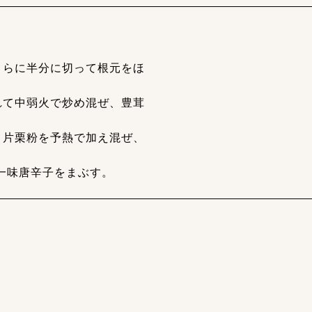
さらに半分に切って根元をほ
れて中弱火で炒め混ぜ、豊茸
き片栗粉を予熱で加え混ぜ、
一味唐辛子をまぶす。