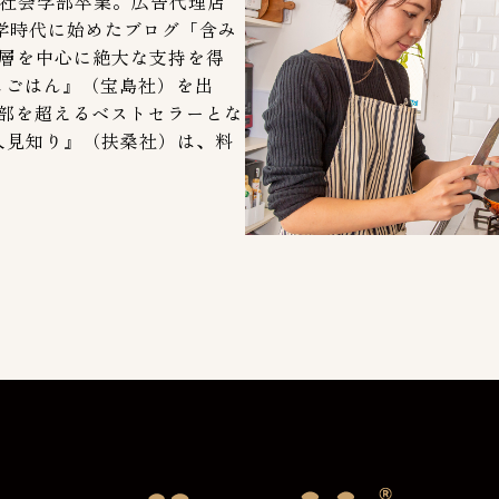
大学社会学部卒業。広告代理店
学時代に始めたブログ「含み
主婦層を中心に絶大な支持を得
カフェごはん』（宝島社）を出
万部を超えるベストセラーとな
人見知り』（扶桑社）は、料