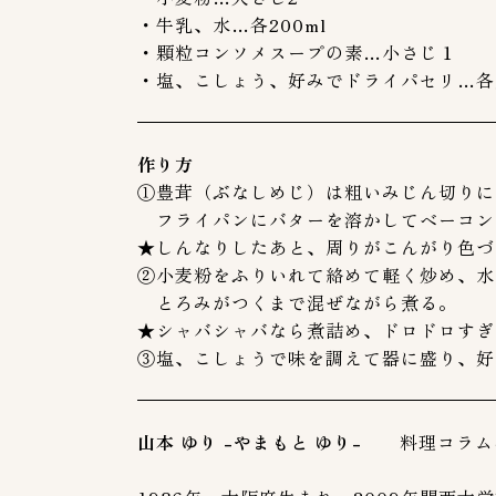
・牛乳、水…各200ml
・顆粒コンソメスープの素…小さじ１
・塩、こしょう、好みでドライパセリ…各
作り方
①豊茸（ぶなしめじ）は粗いみじん切りに
フライパンにバターを溶かしてベーコン
★しんなりしたあと、周りがこんがり色づ
②小麦粉をふりいれて絡めて軽く炒め、水
とろみがつくまで混ぜながら煮る。
★シャバシャバなら煮詰め、ドロドロすぎ
③塩、こしょうで味を調えて器に盛り、好
山本 ゆり -やまもと ゆり-
料理コラム