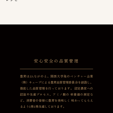
安心安全の品質管理
豊茸はJAながのと、関西大学発のベンチャー企業
（株）キュープによる豊茸品質管理委員会を創設し、
徹底した品質管理を行っております。
認定農家への
認証や生産プロセス、アミノ酸の
栄養価の測定な
ど、消費者の皆様に豊茸を美味しく
味わってもらえ
るよう1株1株生産しております。